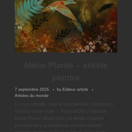
Marie Plante – artiste
peintre
7 septembre 2025
by
Editeur article
Artistes du monde
Ce qui compte, c’est la spontanéité, l’impulsion.
Voilà la vérité vraie - PicassoDès l’enfance,
Marie Plante rêvait d’art. Le destin l’oriente
pourtant vers la médecine, où elle devient