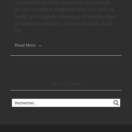
»Au bord de la rivière Saguenay, un enfant de
dix ans s’amuse à modeler la terre. Son père lui
révèle qu’il s’agit de céramique et l’entraîne dans
les ateliers d’artisans. Le sort en est jeté : Alain-
Ma ...
Read More
RECHERCHER