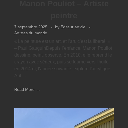
Manon Pouliot – Artiste
peintre
7 septembre 2025
by
Editeur article
Artistes du monde
« La peinture est un art, et l’art, c’est la liberté. »
– Paul GauguinDepuis l’enfance, Manon Pouliot
dessine, peint, observe. En 2010, elle reprend le
crayon avec sérieux, puis se tourne vers l'huile
en 2014 et, l'année suivante, explore l'acrylique.
Aut ...
Read More