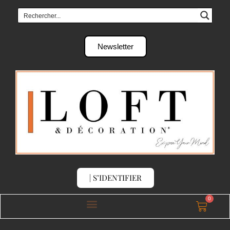
Newsletter
| S’IDENTIFIER
0