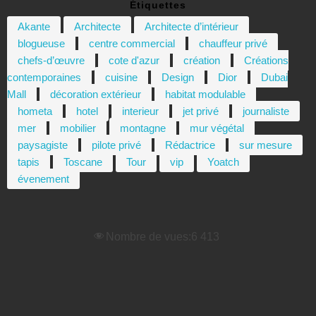
Étiquettes
Akante
Architecte
Architecte d’intérieur
blogueuse
centre commercial
chauffeur privé
chefs-d’œuvre
cote d'azur
création
Créations
contemporaines
cuisine
Design
Dior
Dubai
Mall
décoration extérieur
habitat modulable
hometa
hotel
interieur
jet privé
journaliste
mer
mobilier
montagne
mur végétal
paysagiste
pilote privé
Rédactrice
sur mesure
tapis
Toscane
Tour
vip
Yoatch
évenement
Nombre de vues:
6 413