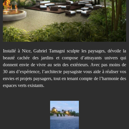
l
T
a
m
Installé à Nice, Gabriel Tamagni sculpte les paysages, dévoile la
beauté cachée des jardins et compose d’attrayants univers qui
a
donnent envie de vivre au sein des extérieurs. Avec pas moins de
30 ans d’expérience, l’architecte paysagiste vous aide à réaliser vos
envies et projets paysagers, tout en tenant compte de l’harmonie des
g
espaces verts existants.
n
i