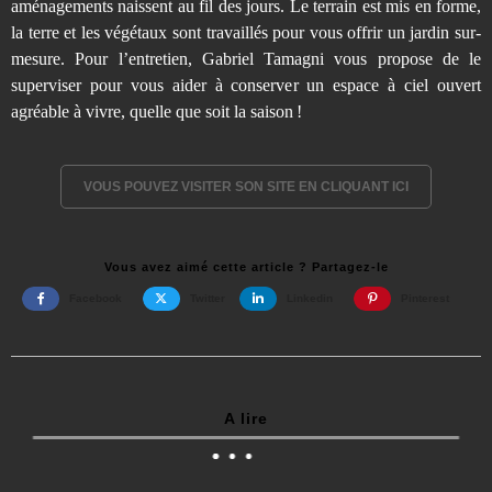
aménagements naissent au fil des jours. Le terrain est mis en forme,
la terre et les végétaux sont travaillés pour vous offrir un jardin sur-
mesure. Pour l’entretien, Gabriel Tamagni vous propose de le
superviser pour vous aider à conserver un espace à ciel ouvert
agréable à vivre, quelle que soit la saison !
VOUS POUVEZ VISITER SON SITE EN CLIQUANT ICI
Vous avez aimé cette article ? Partagez-le
Facebook
Twitter
Linkedin
Pinterest
A lire
Richard Wakim – artiste peintre