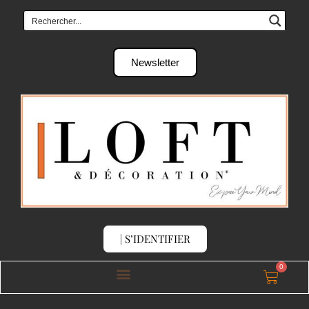
Newsletter
| S’IDENTIFIER
0