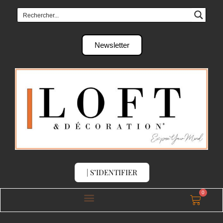
Newsletter
| S’IDENTIFIER
0