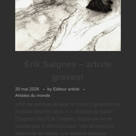
Erik Saignes – artiste
graveur
20 mai 2026
by
Editeur article
Artistes du monde
« On ne voit bien qu’avec le cœur. L’essentiel est
invisible pour les yeux. » — Antoine de Saint-
Exupéry Chez Erik Saignes, la gravure ne se
résume pas à une technique : elle devient une
empreinte du temps, une manière presque