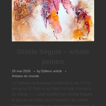
Gisèle Séguin – artiste
peintre
26 mai 2026
by
Editeur article
Artistes du monde
« L’homme ne tisse pas la toile de la vie, il n’en
est qu’un fil. Tout ce qu’il fait à la toile, il le fait à
lui-même. » — Chef SeattleChez Gisèle Séguin,
la paix ne se limite pas à l’absence de conflits.
Elle commence dans le regard porté sur l’autre, d