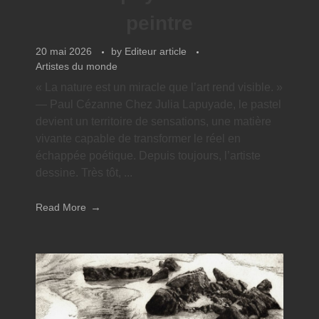
peintre
20 mai 2026
by
Editeur article
Artistes du monde
« La nature est un miracle que l’art rend visible. »
— Paul Cézanne Chez Julia Lapuyade, le pastel
devient un territoire de sensations, une matière
vivante capable de transformer le réel en
échappée poétique. Depuis toujours, l’artiste
dessine. Très tôt, ...
Read More