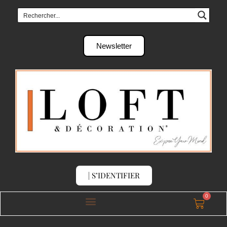
Newsletter
| S’IDENTIFIER
0