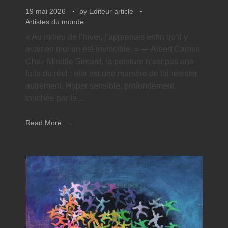
19 mai 2026
by
Editeur article
Artistes du monde
« Au milieu de l’hiver, j’apprenais enfin qu’il y
avait en moi un été invincible. » — Albert Camus
Chez Mireille Simard, la peinture n’est pas une
fuite du réel : elle est une manière de lui résister
autrement. Hyper sensible, profondément
touchée par la ...
Read More