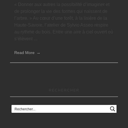
« Donner aux autres la possibilité d’imaginer et
de prolonger la vie des formes qui naissent de
l’arbre. » Au cœur d’une forêt, à la lisière de la
Haute-Savoie, l’atelier de Sylvio Asseo respire
au rythme du bois. Entre une aire à ciel ouvert où
s’élèvent ...
Read More
RECHERCHER