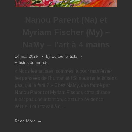
Nanou Parent (Na) et
Myriam Fischer (My) –
NaMy – l’art à 4 mains
14 mai 2026
by
Editeur article
Artistes du monde
« Nous les artistes, sommes là pour manifester
les pensées de l’humanité ! Si nous ne le faisons
pas, qui le fera ? » Chez NaMy, duo formé par
Nanou Parent et Myriam Fischer, cette phrase
n’est pas une intention, c’est une évidence
vécue. Leur travail à q ...
Read More