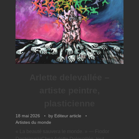
Arlette delevallée –
artiste peintre,
plasticienne
18 mai 2026
by
Editeur article
Artistes du monde
« La beauté sauvera le monde. » — Fiodor
DostoïevskiChez Arlette Delevallée, tout