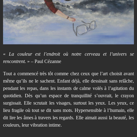
S
e
g
u
«
La couleur est l’endroit où notre cerveau et l’univers se
rencontrent.
» – Paul Cézanne
i
Tout a commencé très tôt comme chez ceux que l’art choisit avant
même qu’ils ne le sachent. Enfant déjà, elle dessinait sans relâche,
n
pendant les repas, dans les instants de calme volés à l’agitation du
quotidien. Dès qu’un espace de tranquillité s’ouvrait, le crayon
–
surgissait. Elle scrutait les visages, surtout les yeux. Les yeux, ce
lieu fragile où tout se dit sans mots. Hypersensible à l’humain, elle
dit lire les âmes à travers les regards. Elle aimait aussi la beauté, les
a
couleurs, leur vibration intime.