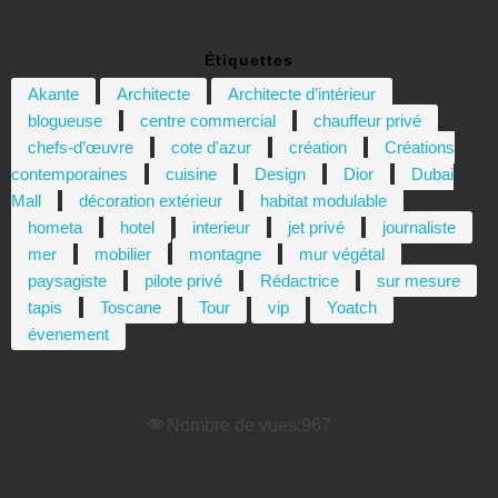
Étiquettes
Akante
Architecte
Architecte d’intérieur
blogueuse
centre commercial
chauffeur privé
chefs-d’œuvre
cote d'azur
création
Créations
contemporaines
cuisine
Design
Dior
Dubai
Mall
décoration extérieur
habitat modulable
hometa
hotel
interieur
jet privé
journaliste
mer
mobilier
montagne
mur végétal
paysagiste
pilote privé
Rédactrice
sur mesure
tapis
Toscane
Tour
vip
Yoatch
évenement
Nombre de vues:
967