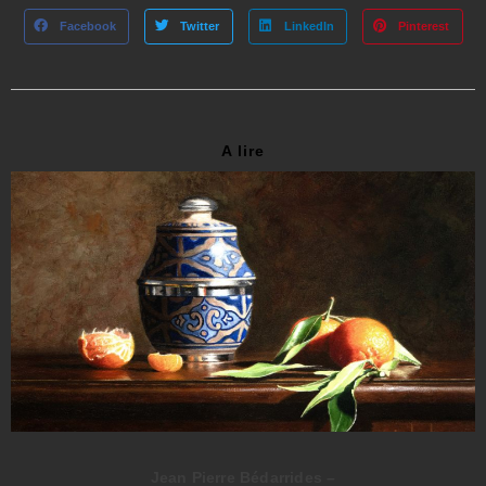
Facebook
Twitter
LinkedIn
Pinterest
A lire
Marie-Lise Dogné – artiste