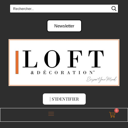
Newsletter
| S’IDENTIFIER
0