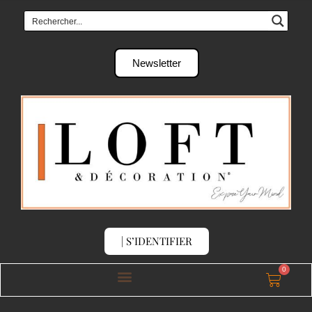
Newsletter
| S’IDENTIFIER
0