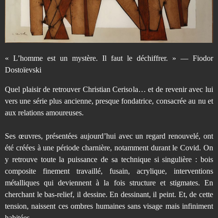
i
a
n
« L’homme est un mystère. Il faut le déchiffrer. » — Fiodor
Dostoïevski
C
Quel plaisir de retrouver Christian Cerisola… et de revenir avec lui
vers une série plus ancienne, presque fondatrice, consacrée au nu et
e
aux relations amoureuses.
r
Ses œuvres, présentées aujourd’hui avec un regard renouvelé, ont
été créées à une période charnière, notamment durant le Covid. On
y retrouve toute la puissance de sa technique si singulière : bois
i
composite finement travaillé, fusain, acrylique, interventions
métalliques qui deviennent à la fois structure et stigmates. En
s
cherchant le bas-relief, il dessine. En dessinant, il peint. Et, de cette
tension, naissent ces ombres humaines sans visage mais infiniment
habitées.