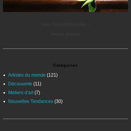
Pierre Bédarrides –
Marie
Artiste peintre
Catégories
Artistes du monde
(121)
Découverte
(11)
Metiers d'art
(7)
Nouvelles Tendances
(30)