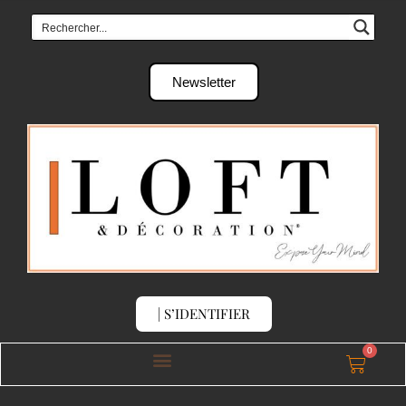
Newsletter
| S’IDENTIFIER
0