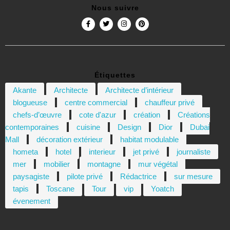
Nous suivre
Étiquettes
Akante
Architecte
Architecte d’intérieur
blogueuse
centre commercial
chauffeur privé
chefs-d’œuvre
cote d'azur
création
Créations
contemporaines
cuisine
Design
Dior
Dubai
Mall
décoration extérieur
habitat modulable
hometa
hotel
interieur
jet privé
journaliste
mer
mobilier
montagne
mur végétal
paysagiste
pilote privé
Rédactrice
sur mesure
tapis
Toscane
Tour
vip
Yoatch
évenement