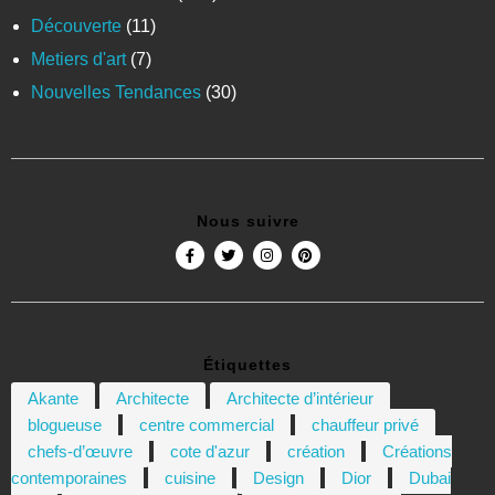
Découverte
(11)
Metiers d'art
(7)
Nouvelles Tendances
(30)
Nous suivre
Étiquettes
Akante
Architecte
Architecte d’intérieur
blogueuse
centre commercial
chauffeur privé
chefs-d’œuvre
cote d'azur
création
Créations
contemporaines
cuisine
Design
Dior
Dubai