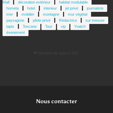
Mall
décoration extérieur
habitat modulable
hometa
hotel
interieur
jet privé
journaliste
mer
mobilier
montagne
mur végétal
paysagiste
pilote privé
Rédactrice
sur mesure
tapis
Toscane
Tour
vip
Yoatch
évenement
Nombre de vues:
1 001
Nous contacter