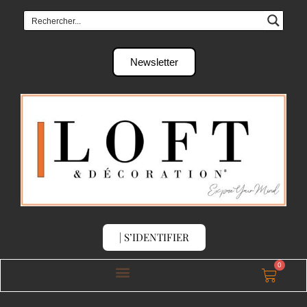
Newsletter
| S’IDENTIFIER
0